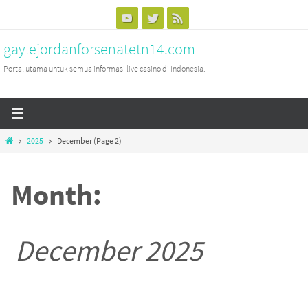
Skip
to
gaylejordanforsenatetn14.com
content
Portal utama untuk semua informasi live casino di Indonesia.
Home
2025
December
(Page 2)
Month:
December 2025