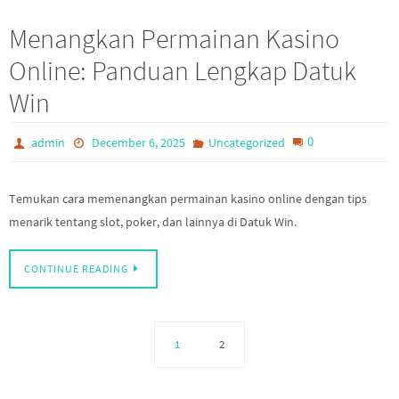
Menangkan Permainan Kasino
Online: Panduan Lengkap Datuk
Win
0
admin
December 6, 2025
Uncategorized
Temukan cara memenangkan permainan kasino online dengan tips
menarik tentang slot, poker, dan lainnya di Datuk Win.
CONTINUE READING
1
2