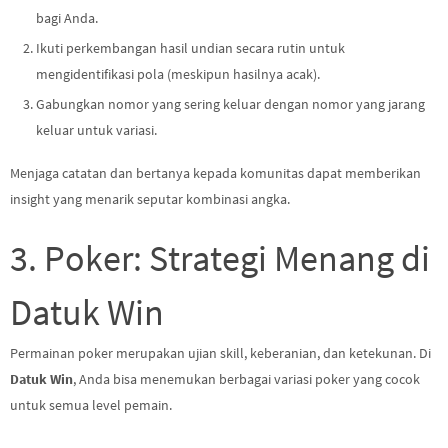
bagi Anda.
Ikuti perkembangan hasil undian secara rutin untuk
mengidentifikasi pola (meskipun hasilnya acak).
Gabungkan nomor yang sering keluar dengan nomor yang jarang
keluar untuk variasi.
Menjaga catatan dan bertanya kepada komunitas dapat memberikan
insight yang menarik seputar kombinasi angka.
3. Poker: Strategi Menang di
Datuk Win
Permainan poker merupakan ujian skill, keberanian, dan ketekunan. Di
Datuk Win
, Anda bisa menemukan berbagai variasi poker yang cocok
untuk semua level pemain.