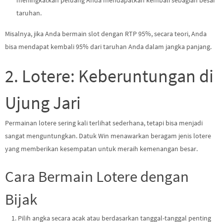
meningkatkan peluang Anda mendapatkan kembali sebagian besar
taruhan.
Misalnya, jika Anda bermain slot dengan RTP 95%, secara teori, Anda
bisa mendapat kembali 95% dari taruhan Anda dalam jangka panjang.
2. Lotere: Keberuntungan di
Ujung Jari
Permainan lotere sering kali terlihat sederhana, tetapi bisa menjadi
sangat menguntungkan. Datuk Win menawarkan beragam jenis lotere
yang memberikan kesempatan untuk meraih kemenangan besar.
Cara Bermain Lotere dengan
Bijak
Pilih angka secara acak atau berdasarkan tanggal-tanggal penting