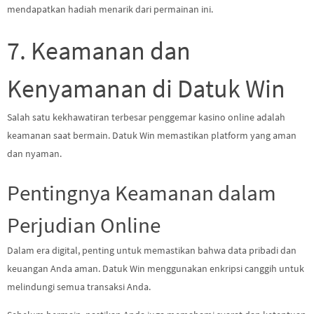
mendapatkan hadiah menarik dari permainan ini.
7. Keamanan dan
Kenyamanan di Datuk Win
Salah satu kekhawatiran terbesar penggemar kasino online adalah
keamanan saat bermain. Datuk Win memastikan platform yang aman
dan nyaman.
Pentingnya Keamanan dalam
Perjudian Online
Dalam era digital, penting untuk memastikan bahwa data pribadi dan
keuangan Anda aman. Datuk Win menggunakan enkripsi canggih untuk
melindungi semua transaksi Anda.