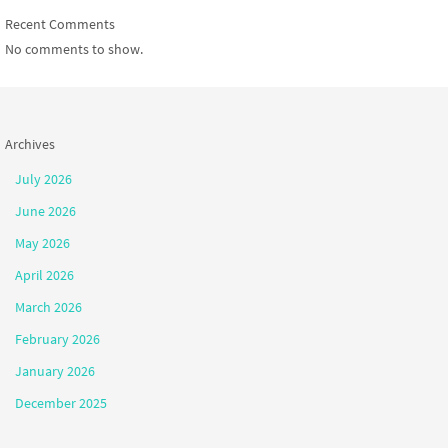
Recent Comments
No comments to show.
Archives
July 2026
June 2026
May 2026
April 2026
March 2026
February 2026
January 2026
December 2025