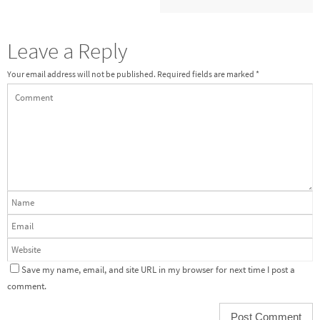
Leave a Reply
Your email address will not be published.
Required fields are marked
*
Save my name, email, and site URL in my browser for next time I post a
comment.