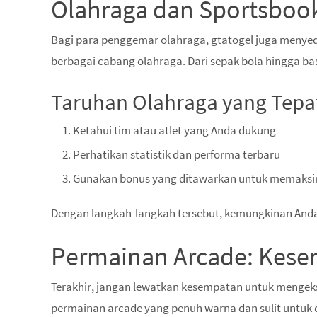
Olahraga dan Sportsbook
Bagi para penggemar olahraga, gtatogel juga menye
berbagai cabang olahraga. Dari sepak bola hingga ba
Taruhan Olahraga yang Tepa
Ketahui tim atau atlet yang Anda dukung
Perhatikan statistik dan performa terbaru
Gunakan bonus yang ditawarkan untuk memaksi
Dengan langkah-langkah tersebut, kemungkinan Anda m
Permainan Arcade: Keser
Terakhir, jangan lewatkan kesempatan untuk menge
permainan arcade yang penuh warna dan sulit untuk 