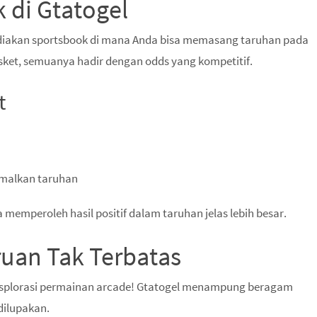
 di Gtatogel
diakan sportsbook di mana Anda bisa memasang taruhan pada
sket, semuanya hadir dengan odds yang kompetitif.
t
malkan taruhan
emperoleh hasil positif dalam taruhan jelas lebih besar.
uan Tak Terbatas
ksplorasi permainan arcade! Gtatogel menampung beragam
dilupakan.