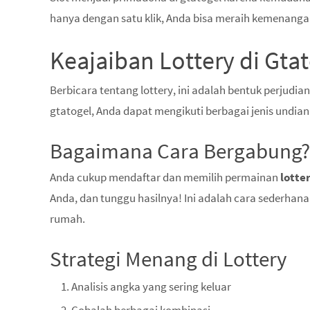
hanya dengan satu klik, Anda bisa meraih kemenangan
Keajaiban Lottery di Gta
Berbicara tentang lottery, ini adalah bentuk perjud
gtatogel, Anda dapat mengikuti berbagai jenis undi
Bagaimana Cara Bergabung?
Anda cukup mendaftar dan memilih permainan
lotte
Anda, dan tunggu hasilnya! Ini adalah cara sederh
rumah.
Strategi Menang di Lottery
Analisis angka yang sering keluar