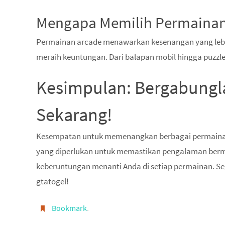
Mengapa Memilih Permainan
Permainan arcade menawarkan kesenangan yang leb
meraih keuntungan. Dari balapan mobil hingga puzzl
Kesimpulan: Bergabungl
Sekarang!
Kesempatan untuk memenangkan berbagai permainan
yang diperlukan untuk memastikan pengalaman bermai
keberuntungan menanti Anda di setiap permainan. Se
gtatogel!
Bookmark
.