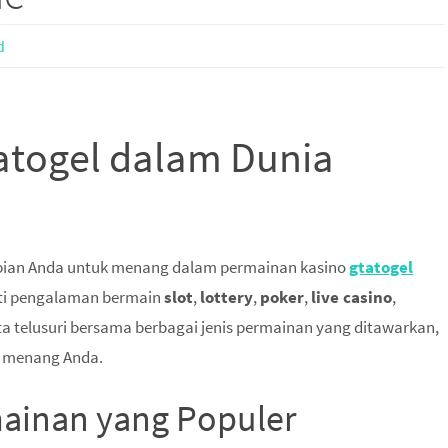
d
togel dalam Dunia
mpian Anda untuk menang dalam permainan kasino
gtatogel
mati pengalaman bermain
slot
,
lottery
,
poker
,
live casino
,
ita telusuri bersama berbagai jenis permainan yang ditawarkan,
 menang Anda.
mainan yang Populer