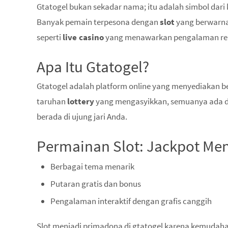
Gtatogel bukan sekadar nama; itu adalah simbol dar
Banyak pemain terpesona dengan
slot
yang berwarn
seperti
live casino
yang menawarkan pengalaman rea
Apa Itu Gtatogel?
Gtatogel adalah platform online yang menyediakan b
taruhan
lottery
yang mengasyikkan, semuanya ada di 
berada di ujung jari Anda.
Permainan Slot: Jackpot Me
Berbagai tema menarik
Putaran gratis dan bonus
Pengalaman interaktif dengan grafis canggih
Slot menjadi primadona di gtatogel karena kemudaha