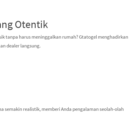
ang Otentik
sik tanpa harus meninggalkan rumah? Gtatogel menghadirkan
n dealer langsung.
a semakin realistik, memberi Anda pengalaman seolah-olah