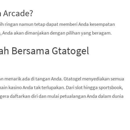
 Arcade?
ih ringan namun tetap dapat memberi Anda kesempatan
e, Anda akan dimanjakan dengan pilihan yang beragam.
ah Bersama Gtatogel
 menarik ada di tangan Anda. Gtatogel menyediakan semua
n kasino Anda tak terlupakan. Dari slot hingga sportsbook,
gera daftarkan diri dan mulai petualangan Anda dalam dunia