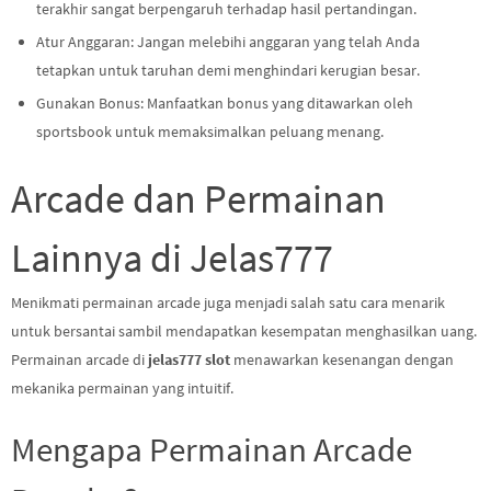
terakhir sangat berpengaruh terhadap hasil pertandingan.
Atur Anggaran: Jangan melebihi anggaran yang telah Anda
tetapkan untuk taruhan demi menghindari kerugian besar.
Gunakan Bonus: Manfaatkan bonus yang ditawarkan oleh
sportsbook untuk memaksimalkan peluang menang.
Arcade dan Permainan
Lainnya di Jelas777
Menikmati permainan arcade juga menjadi salah satu cara menarik
untuk bersantai sambil mendapatkan kesempatan menghasilkan uang.
Permainan arcade di
jelas777 slot
menawarkan kesenangan dengan
mekanika permainan yang intuitif.
Mengapa Permainan Arcade