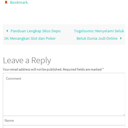
.
Bookmark
Panduan Lengkap Situs Depo
Togelsumo: Menyelami Seluk
1K: Menangkan Slot dan Poker
Beluk Dunia Judi Online
Leave a Reply
Your email address will not be published.
Required fields are marked
*