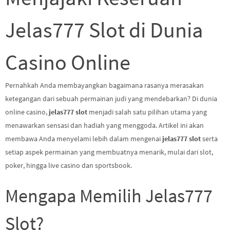
Jelas777 Slot di Dunia
Casino Online
Pernahkah Anda membayangkan bagaimana rasanya merasakan
ketegangan dari sebuah permainan judi yang mendebarkan? Di dunia
online casino,
jelas777 slot
menjadi salah satu pilihan utama yang
menawarkan sensasi dan hadiah yang menggoda. Artikel ini akan
membawa Anda menyelami lebih dalam mengenai
jelas777 slot
serta
setiap aspek permainan yang membuatnya menarik, mulai dari slot,
poker, hingga live casino dan sportsbook.
Mengapa Memilih Jelas777
Slot?