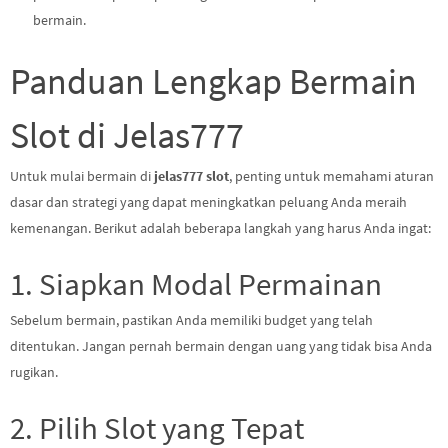
bermain.
Panduan Lengkap Bermain
Slot di Jelas777
Untuk mulai bermain di
jelas777 slot
, penting untuk memahami aturan
dasar dan strategi yang dapat meningkatkan peluang Anda meraih
kemenangan. Berikut adalah beberapa langkah yang harus Anda ingat:
1. Siapkan Modal Permainan
Sebelum bermain, pastikan Anda memiliki budget yang telah
ditentukan. Jangan pernah bermain dengan uang yang tidak bisa Anda
rugikan.
2. Pilih Slot yang Tepat