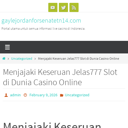
Skip
to
gaylejordanforsenatetn14.com
content
Portal utama untuk semua informasi live casino di Indonesia.
Home
Uncategorized
Menjajaki Keseruan Jelas777 Slot di Dunia Casino Online
Menjajaki Keseruan Jelas777 Slot
di Dunia Casino Online
admin
February 9, 2026
Uncategorized
Menjajaki Keseruan