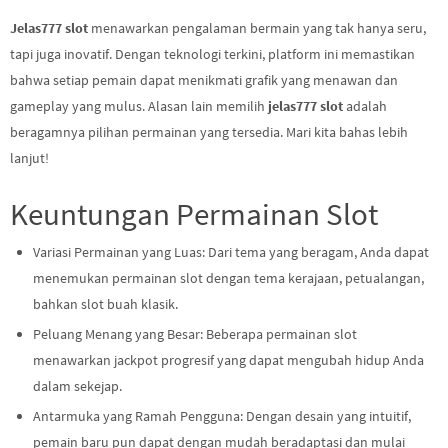
Jelas777 slot
menawarkan pengalaman bermain yang tak hanya seru,
tapi juga inovatif. Dengan teknologi terkini, platform ini memastikan
bahwa setiap pemain dapat menikmati grafik yang menawan dan
gameplay yang mulus. Alasan lain memilih
jelas777 slot
adalah
beragamnya pilihan permainan yang tersedia. Mari kita bahas lebih
lanjut!
Keuntungan Permainan Slot
Variasi Permainan yang Luas: Dari tema yang beragam, Anda dapat
menemukan permainan slot dengan tema kerajaan, petualangan,
bahkan slot buah klasik.
Peluang Menang yang Besar: Beberapa permainan slot
menawarkan jackpot progresif yang dapat mengubah hidup Anda
dalam sekejap.
Antarmuka yang Ramah Pengguna: Dengan desain yang intuitif,
pemain baru pun dapat dengan mudah beradaptasi dan mulai