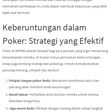
memahami perbedaan ini, Anda dapat membuat keputusan yang lebih
bijak saat bermain.
Keberuntungan dalam
Poker: Strategi yang Efektif
Poker di MPO99 adalah tempat bagi para pemain yang ingin menantang
keterampilan mereka. Ini bukan hanya permainan keberuntungan,
tetapi juga tentang strategi dan psikologi. Untuk memaksimalkan
peluang menang, cobalah tips berikut:
Pelajari tangan poker Anda
: Memahami kombinasi kartu dan
peluang akan memberi Anda keuntungan.
Amati lawan
: Perhatikan pola taruhan mereka untuk menilai
kekuatan tangannya.
Jaga emosi Anda
: Pikirkan dengan tenang dalam setiap langkah