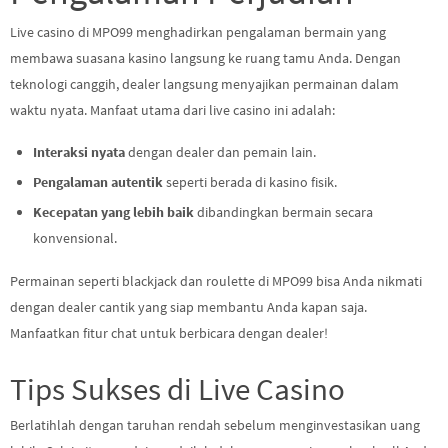
Live casino di MPO99 menghadirkan pengalaman bermain yang
membawa suasana kasino langsung ke ruang tamu Anda. Dengan
teknologi canggih, dealer langsung menyajikan permainan dalam
waktu nyata. Manfaat utama dari live casino ini adalah:
Interaksi nyata
dengan dealer dan pemain lain.
Pengalaman autentik
seperti berada di kasino fisik.
Kecepatan yang lebih baik
dibandingkan bermain secara
konvensional.
Permainan seperti blackjack dan roulette di MPO99 bisa Anda nikmati
dengan dealer cantik yang siap membantu Anda kapan saja.
Manfaatkan fitur chat untuk berbicara dengan dealer!
Tips Sukses di Live Casino
Berlatihlah dengan taruhan rendah sebelum menginvestasikan uang