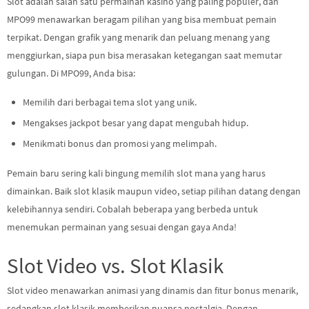
Slot adalah salah satu permainan kasino yang paling populer, dan
MPO99 menawarkan beragam pilihan yang bisa membuat pemain
terpikat. Dengan grafik yang menarik dan peluang menang yang
menggiurkan, siapa pun bisa merasakan ketegangan saat memutar
gulungan. Di MPO99, Anda bisa:
Memilih dari berbagai tema slot yang unik.
Mengakses jackpot besar yang dapat mengubah hidup.
Menikmati bonus dan promosi yang melimpah.
Pemain baru sering kali bingung memilih slot mana yang harus
dimainkan. Baik slot klasik maupun video, setiap pilihan datang dengan
kelebihannya sendiri. Cobalah beberapa yang berbeda untuk
menemukan permainan yang sesuai dengan gaya Anda!
Slot Video vs. Slot Klasik
Slot video menawarkan animasi yang dinamis dan fitur bonus menarik,
sedangkan slot klasik memberikan nuansa nostalgia. Dengan