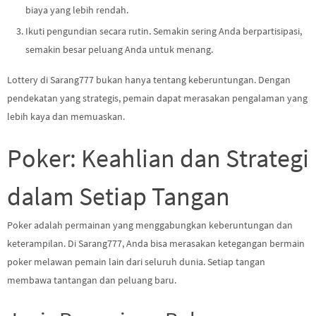
biaya yang lebih rendah.
Ikuti pengundian secara rutin. Semakin sering Anda berpartisipasi,
semakin besar peluang Anda untuk menang.
Lottery di Sarang777 bukan hanya tentang keberuntungan. Dengan
pendekatan yang strategis, pemain dapat merasakan pengalaman yang
lebih kaya dan memuaskan.
Poker: Keahlian dan Strategi
dalam Setiap Tangan
Poker adalah permainan yang menggabungkan keberuntungan dan
keterampilan. Di Sarang777, Anda bisa merasakan ketegangan bermain
poker melawan pemain lain dari seluruh dunia. Setiap tangan
membawa tantangan dan peluang baru.