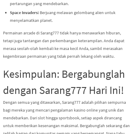
pertarungan yang mendebarkan.
Space Invaders:
Berjuang melawan gelombang alien untuk
menyelamatkan planet.
Permainan arcade di Sarang777 tidak hanya menawarkan hiburan,
tetapi juga tantangan dan perkembangan keterampilan. Anda dapat
merasa seolah-olah kembali ke masa kecil Anda, sambil merasakan
kegembiraan permainan yang tidak pernah lekang oleh waktu.
Kesimpulan: Bergabunglah
dengan Sarang777 Hari Ini!
Dengan semua yang ditawarkan, Sarang777 adalah pilihan sempurna
bagi mereka yang mencari pengalaman kasino online yang unik dan
mendebarkan. Dari slot hingga sportsbook, setiap aspek dirancang
untuk memberikan kesenangan maksimal. Bergabunglah sekarang dan
jadilah bagian dari komunitas pemain yang bersemangat. Siapa tahu,