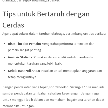
olahraga, dari sepak bola hingga basket.
Tips untuk Bertaruh dengan
Cerdas
Agar dapat sukses dalam taruhan olahraga, pertimbangkan tips berikut:
Riset Tim dan Pemain:
Mengetahui performa terkini tim dan
pemain sangat penting.
Analisis Statistik:
Gunakan data statistik untuk membantu
menentukan taruhan yang lebih baik.
Kelola Bankroll Anda:
Pastikan untuk menetapkan anggaran dan
tetap mengikutinya.
Dengan pendekatan yang tepat, sportsbook di Sarang777 bisa menjadi
sumber pendapatan tambahan sekaligus kesenangan. Jangan ragu
untuk menggali lebih dalam dan memahami bagaimana taruhan dapat
memberi keuntungan.