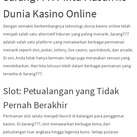
Dunia Kasino Online
Dengan semakin berkembangnya teknologi, dunia kasino online telah
menjadi salah satu alternatif hiburan yang paling menarik. Sarang777
adalah salah satu platform yang menawarkan berbagai permainan
menarik seperti slot, poker, lottery, live casino, sportsbook, dan arcade.
Di sini, Anda tidak hanya bermain, tetapi juga merasakan sensasi yang
mendebarkan. Mari kita telusuri lebih dalam berbagai permainan yang
tersedia di Sarang777.
Slot: Petualangan yang Tidak
Pernah Berakhir
Permainan slot selalu menjadi favorit di kalangan para penggemar
kasino. Di Sarang777, slot menawarkan berbagai tema, dari
petualangan luar angkasa hingga legenda kuno. Setiap putaran