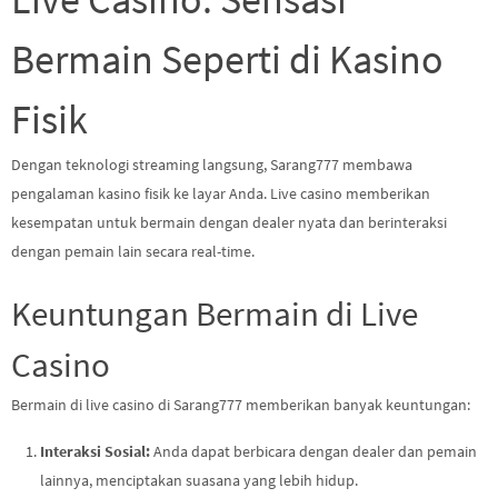
Bermain Seperti di Kasino
Fisik
Dengan teknologi streaming langsung, Sarang777 membawa
pengalaman kasino fisik ke layar Anda. Live casino memberikan
kesempatan untuk bermain dengan dealer nyata dan berinteraksi
dengan pemain lain secara real-time.
Keuntungan Bermain di Live
Casino
Bermain di live casino di Sarang777 memberikan banyak keuntungan:
Interaksi Sosial:
Anda dapat berbicara dengan dealer dan pemain
lainnya, menciptakan suasana yang lebih hidup.